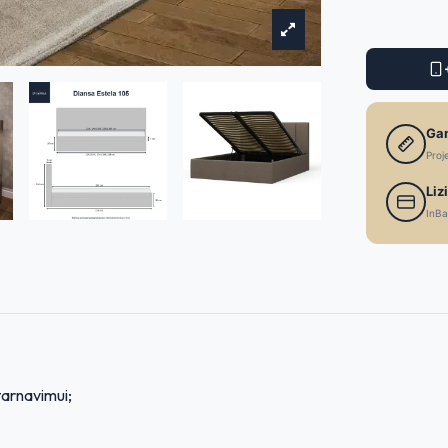
Ga
Proj
Liz
InBa
tarnavimui;