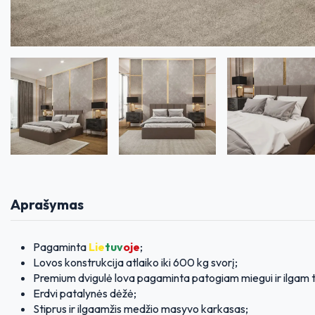
Aprašymas
Pagaminta
Lie
tuv
oje
;
Lovos konstrukcija atlaiko iki 600 kg svorį;
Premium dvigulė lova pagaminta patogiam miegui ir ilgam 
Erdvi patalynės dėžė;
Stiprus ir ilgaamžis medžio masyvo karkasas;