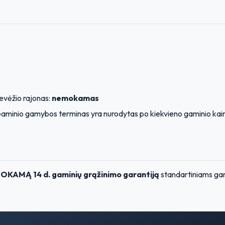
evėžio rajonas:
nemokamas
aminio gamybos terminas yra nurodytas po kiekvieno gaminio kai
KAMĄ 14 d. gaminių grąžinimo garantiją
standartiniams ga