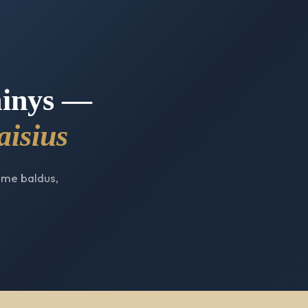
minys —
aisius
ame baldus,