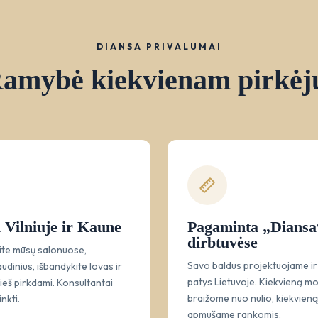
DIANSA PRIVALUMAI
amybė kiekvienam pirkėj
 Vilniuje ir Kaune
Pagaminta „Diansa
dirbtuvėse
ite mūsų salonuose,
Savo baldus projektuojame i
audinius, išbandykite lovas ir
patys Lietuvoje. Kiekvieną mo
rieš pirkdami. Konsultantai
braižome nuo nulio, kiekvieną
nkti.
apmušame rankomis.