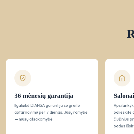
R
36 mėnesių garantija
Salonai
Ilgalaikė DIANSA garantija su greitu
Apsilankyk
aptarnavimu per 7 dienas. Jūsų ramybė
palieskite 
— mūsų atsakomybė.
čiužinius p
padės išsiri