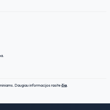
na.
miniams. Daugiau informacijos rasite
čia
.