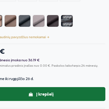
evante 04
2
Levante 07
Levante 09
Levante 17
Levante 18
Individuali
 audinių pavyzdžius nemokamai →
 €
nesio įmoka nuo 36.19 €
nimalus pradinis įnašas nuo 0.00 €. Paskolos laikotarpis 24 mėnesių.
e iki rugpjūčio 26 d.
Į krepšelį