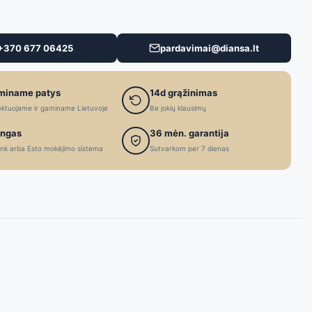
+370 677 06425
pardavimai@diansa.lt
miname patys
14d grąžinimas
ektuojame ir gaminame Lietuvoje
Be jokių klausimų
ingas
36 mėn. garantija
nk arba Esto mokėjimo sistema
Sutvarkom per 7 dienas