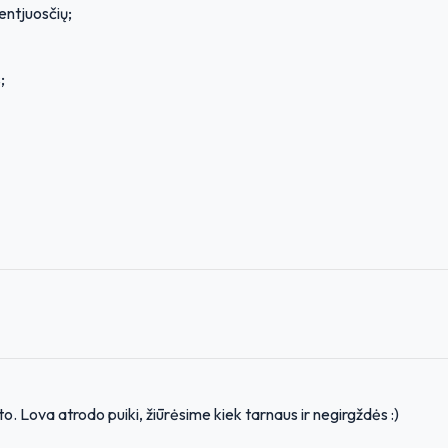
entjuosčių;
;
o. Lova atrodo puiki, žiūrėsime kiek tarnaus ir negirgždės :)