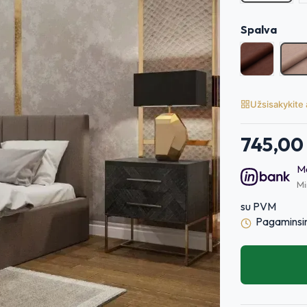
Spalva
L
Levante 0
Užsisakykite
745,00
Mė
Mi
su PVM
Pagaminsim