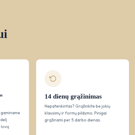
ui
“
14 dienų grąžinimas
Nepatenkintas? Grąžinkite be jokių
r gaminame
klausimų ir formų pildymo. Pinigai
delį
grąžinami per 5 darbo dienas.
 lovą