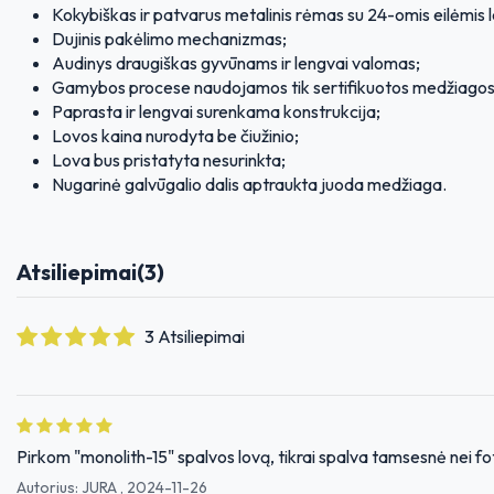
Kokybiškas ir patvarus metalinis rėmas su 24-omis eilėmis l
Dujinis pakėlimo mechanizmas;
Audinys draugiškas gyvūnams ir lengvai valomas;
Gamybos procese naudojamos tik sertifikuotos medžiagos
Paprasta ir lengvai surenkama konstrukcija;
Lovos kaina nurodyta be čiužinio;
Lova bus pristatyta nesurinkta;
Nugarinė galvūgalio dalis aptraukta juoda medžiaga.
Atsiliepimai
(3)
3 Atsiliepimai
Pirkom "monolith-15" spalvos lovą, tikrai spalva tamsesnė nei fot
Autorius:
JURA
,
2024-11-26