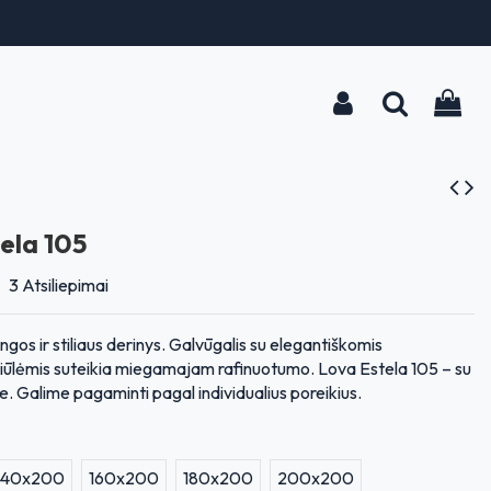
ela 105
3 Atsiliepimai
gos ir stiliaus derinys. Galvūgalis su elegantiškomis
 siūlėmis suteikia miegamajam rafinuotumo. Lova Estela 105 – su
. Galime pagaminti pagal individualius poreikius.
140x200
160x200
180x200
200x200