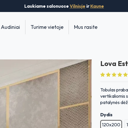
Laukiame salonuose
Vilniuje
ir
Kaune
Audiniai
Turime vietoje
Mus rasite
Lova Est
Tobulas praban
vertikaliomis
patalynės dėže
Dydis
120x200