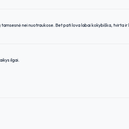
g tamsesnė nei nuotraukose. Bet pati lova labai kokybiška, tvirta 
ikys ilgai.