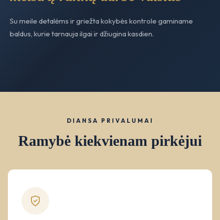
Su meile detalėms ir griežta kokybės kontrole gaminame
baldus, kurie tarnauja ilgai ir džiugina kasdien.
DIANSA PRIVALUMAI
Ramybė kiekvienam pirkėjui