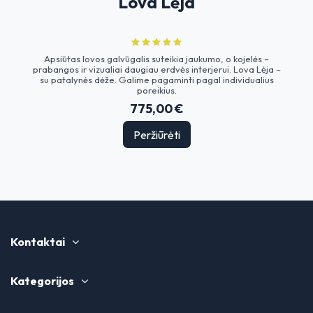
Lova Lėja
Apsiūtas lovos galvūgalis suteikia jaukumo, o kojelės –
prabangos ir vizualiai daugiau erdvės interjerui. Lova Lėja –
su patalynės dėže. Galime pagaminti pagal individualius
poreikius.
775,00 €
Peržiūrėti
Kontaktai
Kategorijos