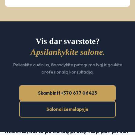
Vis dar svarstote?
Apsilankykite salone.
Palieskite audinius, išbandykite patogumo lygį ir gaukite
profesionalią konsultaciją.
Skambinti +370 677 06425
Salonai žemėlapyje
Klientai, kurie pirko šią prekę taip pat pirko: