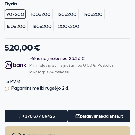
Dydis
90x200
100x200
120x200
140x200
160x200
180x200
200x200
520,00 €
Mėnesio įmoka nuo 25.26 €
Minimalus pradinis įnašas nuo 0.00 €. Paskolos
laikotarpis 24 mėnesių.
su PVM
Pagaminsime iki rugsėjo 2 d.
+370 677 06425
pardavimai@diansa.lt