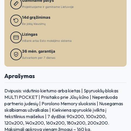
Gaminame patys
Projektuojame ir gaminame Lietuvoje
14d grąžinimas
Be jokių klausimų
Lizingas
InBank arba Esto mokėjimo sistema
36 mėn. garantija
Sutvarkom per 7 dienas
Aprašymas
Dvipusis: vidutinio kietumo arba kietas | Spyruoklių blokas
MULTI POCKET | Prisitaiko prie Jūsų kūno | Neperduoda
partnerio judesių | Porolono Memory sluoksnis | Nusegamas
skalbiamas užvalkalas | Kiekviena spyruoklė įvilkta į
tekstilinius maišelius | 7 dydžiai: 90x200, 100x200,
120x200, 140x200, 160x200, 180x200, 200x200.
Maksimali apkrova vienam žmogui – 160 kg.