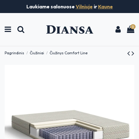
Laukiame salonuose
Vilniuje
ir
Kaune
0
Pagrindinis
Čiužiniai
Čiužinys Comfort Line