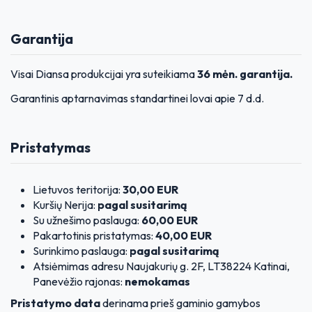
Garantija
Visai Diansa produkcijai yra suteikiama
36 mėn. garantija.
Garantinis aptarnavimas standartinei lovai apie 7 d.d.
Pristatymas
Lietuvos teritorija:
30,00 EUR
Kuršių Nerija:
pagal susitarimą
Su užnešimo paslauga:
60,00 EUR
Pakartotinis pristatymas:
40,00 EUR
Surinkimo paslauga:
pagal susitarimą
Atsiėmimas adresu Naujakurių g. 2F, LT38224 Katinai,
Panevėžio rajonas:
nemokamas
Pristatymo data
derinama prieš gaminio gamybos