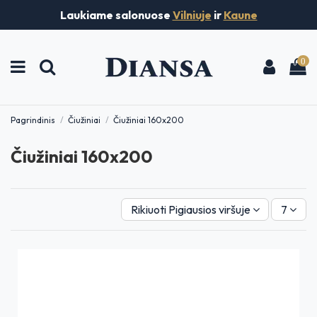
Laukiame salonuose
Vilniuje
ir
Kaune
0
Pagrindinis
Čiužiniai
Čiužiniai 160x200
Čiužiniai 160x200
Rikiuoti
Pigiausios viršuje
7