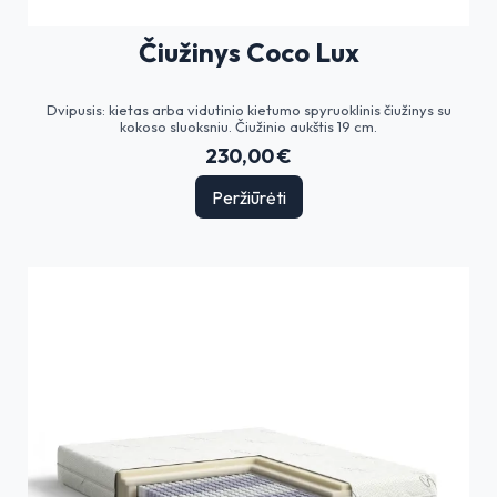
Čiužinys Coco Lux
Dvipusis: kietas arba vidutinio kietumo spyruoklinis čiužinys su
kokoso sluoksniu. Čiužinio aukštis 19 cm.
230,00 €
Peržiūrėti