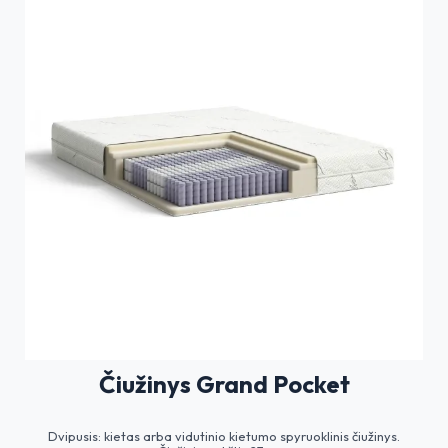
Čiužinys Grand Pocket
Dvipusis: kietas arba vidutinio kietumo spyruoklinis čiužinys.