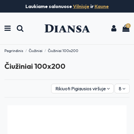
Laukiame salonuose
Vilniuje
ir
Kaune
0
Pagrindinis
Čiužiniai
Čiužiniai 100x200
Čiužiniai 100x200
Rikiuoti
Pigiausios viršuje
8