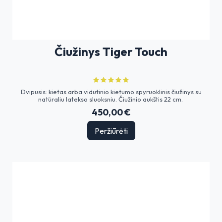
Čiužinys Tiger Touch
Dvipusis: kietas arba vidutinio kietumo spyruoklinis čiužinys su
natūraliu latekso sluoksniu. Čiužinio aukštis 22 cm.
450,00 €
Peržiūrėti