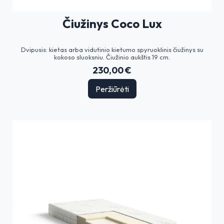
Čiužinys Coco Lux
Dvipusis: kietas arba vidutinio kietumo spyruoklinis čiužinys su
kokoso sluoksniu. Čiužinio aukštis 19 cm.
230,00 €
Peržiūrėti