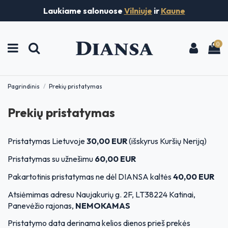
Laukiame salonuose
Vilniuje
ir
Kaune
0
Pagrindinis
Prekių pristatymas
Prekių pristatymas
Pristatymas Lietuvoje
30,00 EUR
(išskyrus Kuršių Neriją)
Pristatymas su užnešimu
60,00 EUR
Pakartotinis pristatymas ne dėl DIANSA kaltės
40,00 EUR
Atsiėmimas adresu Naujakurių g. 2F, LT38224 Katinai,
Panevėžio rajonas,
NEMOKAMAS
Pristatymo data derinama kelios dienos prieš prekės