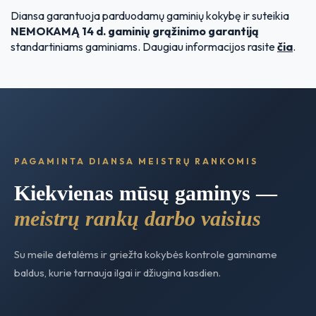
Diansa garantuoja parduodamų gaminių kokybę ir suteikia
NEMOKAMĄ 14 d. gaminių grąžinimo garantiją
standartiniams gaminiams. Daugiau informacijos rasite
čia
.
PAGAMINTA DIANSA MEISTRŲ RANKOMIS
Kiekvienas mūsų gaminys —
meistrų rankų darbo vaisius
Su meile detalėms ir griežta kokybės kontrole gaminame
baldus, kurie tarnauja ilgai ir džiugina kasdien.