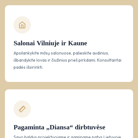
Salonai Vilniuje ir Kaune
Apsilankykite mūsų salonuose, palieskite audinius,
išbandykite lovas ir čiužinius prieš pirkdami. Konsultantai
padės išsirinkti.
Pagaminta „Diansa“ dirbtuvėse
Savo baldus projektuojame ir gaminame patys Lietuvoje.