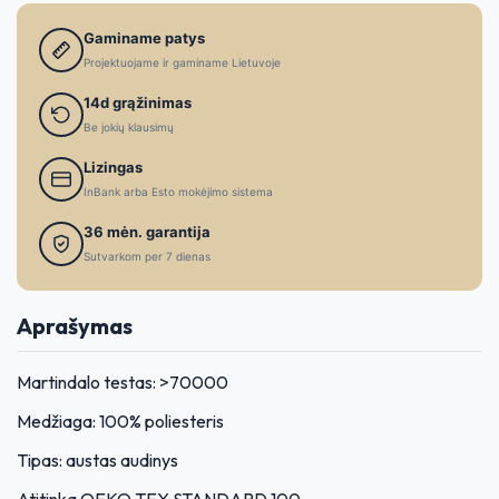
Gaminame patys
Projektuojame ir gaminame Lietuvoje
14d grąžinimas
Be jokių klausimų
Lizingas
InBank arba Esto mokėjimo sistema
36 mėn. garantija
Sutvarkom per 7 dienas
Aprašymas
Martindalo testas: >70000
Medžiaga: 100% poliesteris
Tipas: austas audinys
Atitinka OEKO TEX STANDARD 100