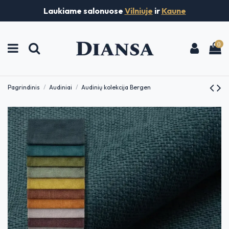
Laukiame salonuose
Vilniuje
ir
Kaune
0
Pagrindinis
Audiniai
Audinių kolekcija Bergen