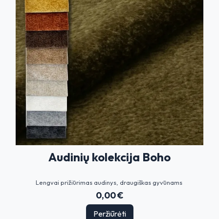
Audinių kolekcija Boho
Lengvai prižiūrimas audinys, draugiškas gyvūnams
0,00 €
Peržiūrėti