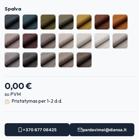
Spalva
Bergen 01
Bergen 02
Bergen 03
Bergen 04
Bergen 05
Bergen 06
Bergen 
Bergen 08
Bergen 09
Bergen 10
Bergen 11
Bergen 12
Bergen 13
Bergen 1
Bergen 15
Bergen 16
Bergen 17
Bergen 18
Bergen 19
0,00 €
su PVM
Pristatymas per 1-2 d.d.
+370 677 06425
pardavimai@diansa.lt