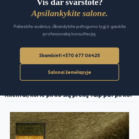
Vis dar svarstote?
Apsilankykite salone.
Palieskite audinius, išbandykite patogumo lygį ir gaukite
profesionalią konsultaciją.
Skambinti +370 677 06425
Salonai žemėlapyje
Klientai, kurie pirko šią prekę taip pat pirko: