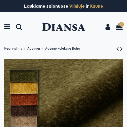
Laukiame salonuose
Vilniuje
ir
Kaune
0
Pagrindinis
Audiniai
Audinių kolekcija Boho