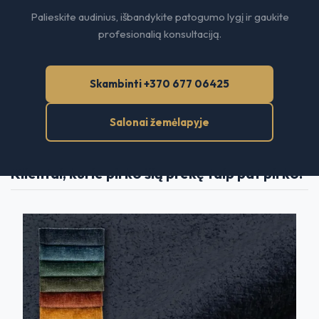
Palieskite audinius, išbandykite patogumo lygį ir gaukite
profesionalią konsultaciją.
Skambinti +370 677 06425
Salonai žemėlapyje
Klientai, kurie pirko šią prekę taip pat pirko: