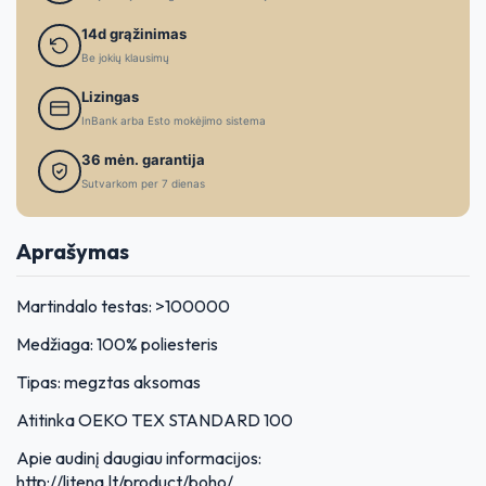
14d grąžinimas
Be jokių klausimų
Lizingas
InBank arba Esto mokėjimo sistema
36 mėn. garantija
Sutvarkom per 7 dienas
Aprašymas
Martindalo testas: >100000
Medžiaga: 100% poliesteris
Tipas: megztas aksomas
Atitinka OEKO TEX STANDARD 100
Apie audinį daugiau informacijos:
http://litena.lt/product/boho/