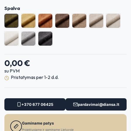
Spalva
Boho 01
Boho 02
Boho 03
Boho 04
Boho 05
Boho 06
Boho 07
Boho 08
Boho 09
Boho 10
0,00 €
su PVM
Pristatymas per 1-2 d.d.
+370 677 06425
pardavimai@diansa.lt
Gaminame patys
Projektuojame ir gaminame Lietuvoje