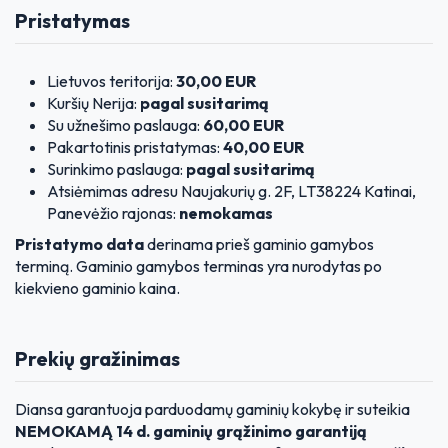
Pristatymas
Lietuvos teritorija:
30,00 EUR
Kuršių Nerija:
pagal susitarimą
Su užnešimo paslauga:
60,00 EUR
Pakartotinis pristatymas:
40,00 EUR
Surinkimo paslauga:
pagal susitarimą
Atsiėmimas adresu Naujakurių g. 2F, LT38224 Katinai,
Panevėžio rajonas:
nemokamas
Pristatymo data
derinama prieš gaminio gamybos
terminą. Gaminio gamybos terminas yra nurodytas po
kiekvieno gaminio kaina.
Prekių gražinimas
Diansa garantuoja parduodamų gaminių kokybę ir suteikia
NEMOKAMĄ 14 d. gaminių grąžinimo garantiją