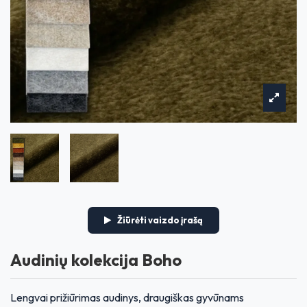
Žiūrėti vaizdo įrašą
Audinių kolekcija Boho
Lengvai prižiūrimas audinys, draugiškas gyvūnams