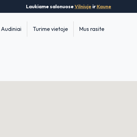
Laukiame salonuose
Vilniuje
ir
Kaune
Audiniai
Turime vietoje
Mus rasite