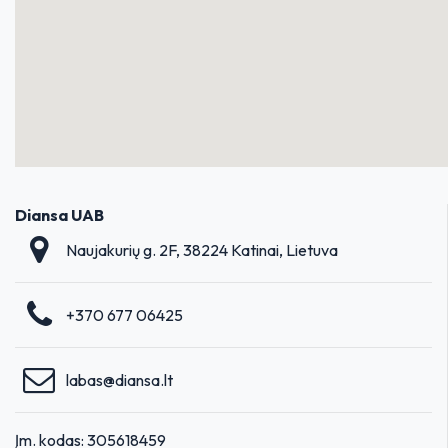
Diansa UAB
Naujakurių g. 2F, 38224 Katinai, Lietuva
+370 677 06425
labas@diansa.lt
Įm. kodas: 305618459