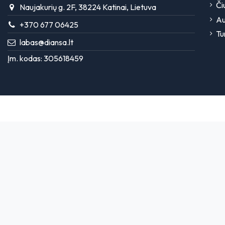
Či
Naujakurių g. 2F, 38224 Katinai, Lietuva
Au
+370 677 06425
Tu
labas@diansa.lt
Įm. kodas: 305618459