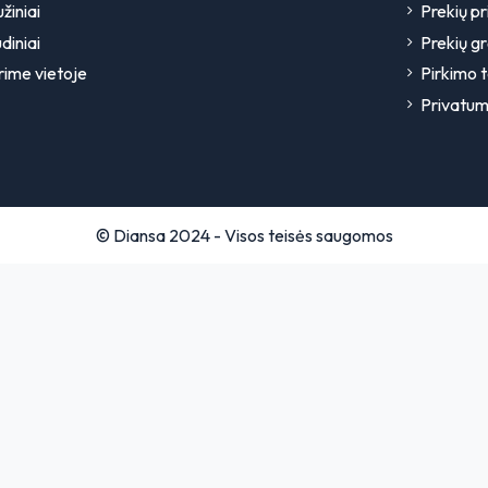
užiniai
Prekių p
diniai
Prekių g
rime vietoje
Pirkimo t
Privatum
© Diansa 2024 - Visos teisės saugomos