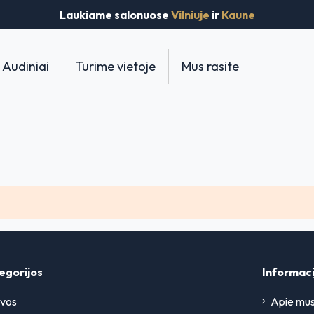
Laukiame salonuose
Vilniuje
ir
Kaune
Audiniai
Turime vietoje
Mus rasite
egorijos
Informaci
vos
Apie mu