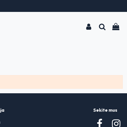
ja
Sekite mus
s