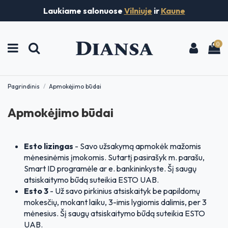
Laukiame salonuose
Vilniuje
ir
Kaune
0
Pagrindinis
Apmokėjimo būdai
Apmokėjimo būdai
Esto lizingas
- Savo užsakymą apmokėk mažomis
mėnesinėmis įmokomis. Sutartį pasirašyk m. parašu,
Smart ID programėle ar e. bankininkyste. Šį saugų
atsiskaitymo būdą suteikia ESTO UAB.
Esto 3
- Už savo pirkinius atsiskaityk be papildomų
mokesčių, mokant laiku, 3-imis lygiomis dalimis, per 3
mėnesius. Šį saugų atsiskaitymo būdą suteikia ESTO
UAB.